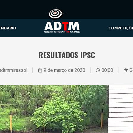
ENDÁRIO
COMPETIÇÕ
RESULTADOS IPSC
adtmmirassol
9 de março de 2020
00:00
G