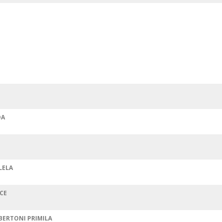
DA
LELA
CE
BERTONI PRIMILA