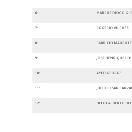
6º
MARCUS DIOGO G. 
7º
ROGÉRIO VILCHES
8º
FABRICIO MAURUT
9º
JOSÉ HENRIQUE L
10º
AYED GEORGE
11º
JULIO CESAR CARV
12º
HÉLIO ALBERTO BEL