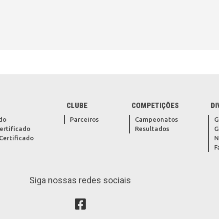
CLUBE
COMPETIÇÕES
DI
do
Parceiros
Campeonatos
G
ertificado
Resultados
G
Certificado
N
F
Siga nossas redes sociais