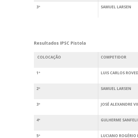
3º
SAMUEL LARSEN
Resultados IPSC Pistola
COLOCAÇÃO
COMPETIDOR
1º
LUIS CARLOS ROVE
2º
SAMUEL LARSEN
3º
JOSÉ ALEXANDRE VI
4º
GULHERME SANFELI
5º
LUCIANO ROGÉRIO 