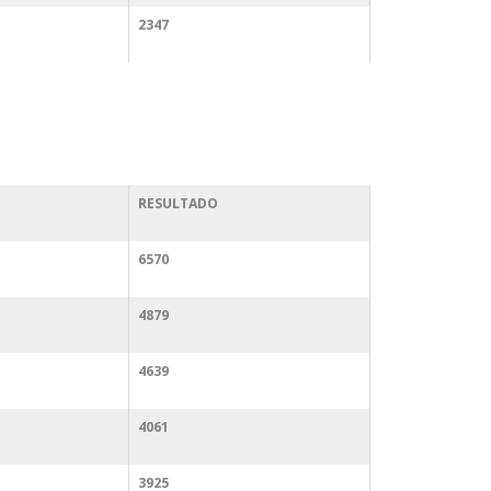
2347
RESULTADO
6570
4879
4639
4061
3925