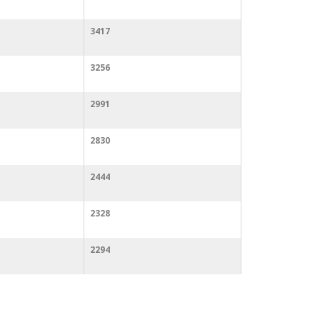
3417
3256
2991
2830
2444
2328
2294